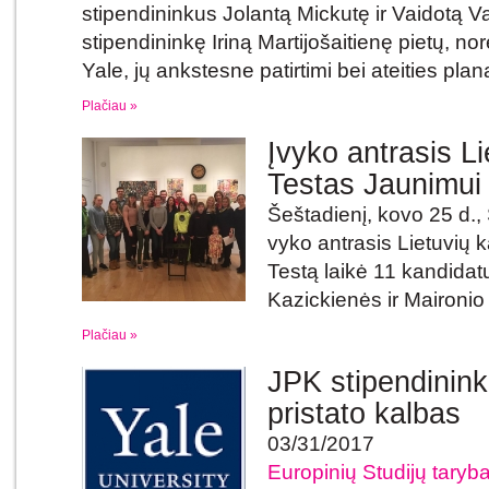
stipendininkus Jolantą Mickutę ir Vaidotą V
stipendininkę Iriną Martijošaitienę pietų, no
Yale, jų ankstesne patirtimi bei ateities plan
Plačiau »
Įvyko antrasis L
Testas Jaunimui
Šeštadienį, kovo 25 d., 
vyko antrasis Lietuvių k
Testą laikė 11 kandidat
Kazickienės ir Maironio 
Plačiau »
JPK stipendinink
pristato kalbas
03/31/2017
Europinių Studijų tary