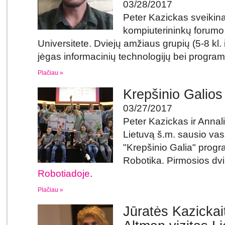
03/28/2017
Peter Kazickas sveikina
kompiuterininkų forumo
Universitete. Dviejų amžiaus grupių (5-8 kl. 
jėgas informacinių technologijų bei program
Plačiau »
Krepšinio Galios
03/27/2017
Peter Kazickas ir Annal
Lietuvą š.m. sausio vas
"Krepšinio Galia" prog
Robotika. Pirmosios dv
Robotiadoje
.
Plačiau »
Jūratės Kazickai