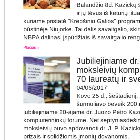
Balandžio 8d. Kazickų 
ir jų tėvus iš keturių lit
kuriame pristatė "Krepšinio Galios" progra
būstinėje Niujorke. Tai dalis savaitgalio, sk
NBPA dalinasi įspūdžiais iš savaitgalio reng
Plačiau »
Jubiliejiniame dr
moksleivių kompi
70 laureatų ir sv
04/06/2017
Kovo 25 d., šeštadienį,
šurmuliavo beveik 200 
jubiliejiniame 20-ajame dr. Juozo Petro Kaz
kompiuterininkų forume. Net septyniasdeši
moksleivių buvo apdovanoti
dr. J. P. Kazi
prizais ir solidžiomis įmonių dovanomis.