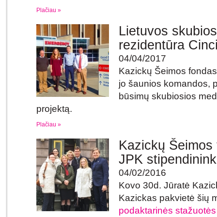
Plačiau »
Lietuvos skubios
rezidentūra Cinci
04/04/2017
Kazickų Šeimos fondas p
jo šaunios komandos,
būsimų skubiosios medi
projektą.
Plačiau »
Kazickų Šeimos 
JPK stipendinink
04/02/2016
Kovo 30d. Jūratė Kazic
Kazickas pakvietė šių
podaktarinės stažuotės 