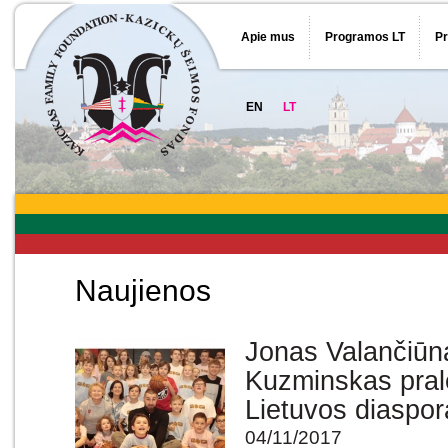
Apie mus
Programos LT
P
EN
LT
Naujienos
Jonas Valančiūn
Kuzminskas prale
Lietuvos diaspor
04/11/2017