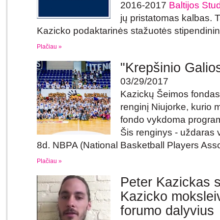
2016-2017
Baltijos St
jų pristatomas kalbas. Ta
Kazicko podaktarinės stažuotės stipendinink
Plačiau »
"Krepšinio Galio
03/29/2017
Kazickų Šeimos fondas 
renginį Niujorke, kurio
fondo vykdoma programa
Šis renginys - uždaras 
8d. NBPA (National Basketball Players Asso
Plačiau »
Peter Kazickas s
Kazicko moksleiv
forumo dalyvius