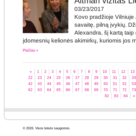
Altman vizitas Li
03/23/2017
Kovo pradžioje Vilniuje
savaitę, pilną įvykių. D
Alexandra, šį kartą taip 
įdomesnių kelionės akimirkų, kuriomis jos mi
Plačiau »
«
1
2
3
4
5
6
7
8
9
10
11
12
13
22
23
24
25
26
27
28
29
30
31
32
33
42
43
44
45
46
47
48
49
50
51
52
53
62
63
64
65
66
67
68
69
70
71
72
73
82
83
84
»
© 2026. Visos teisės saugomos.