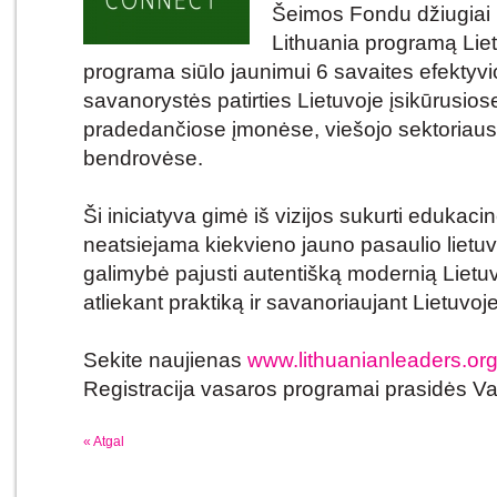
Šeimos Fondu džiugiai
Lithuania programą Lie
programa siūlo jaunimui 6 savaites efektyvi
savanorystės patirties Lietuvoje įsikūrusios
pradedančiose įmonėse, viešojo sektoriaus i
bendrovėse.
Ši iniciatyva gimė iš vizijos sukurti edukacin
neatsiejama kiekvieno jauno pasaulio lietuv
galimybė pajusti autentišką modernią Lietuvą,
atliekant praktiką ir savanoriaujant Lietuvoje
Sekite naujienas
www.lithuanianleaders.org
Registracija vasaros programai prasidės Va
« Atgal